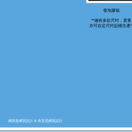
發泡膠箱
**備有多款尺吋，貴客
亦可自定尺吋起模生產*
網頁皇網頁設計
&
有意思網頁設計