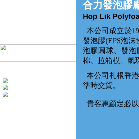
合力
發泡膠
產品資料 I
Hop Lik Polyfoa
產品資料 II
產品資料 III
本公司成立於1
聯絡我們
發泡膠(EPS泡
泡膠圓球、發泡
棉、拉箱模、氣
本公司札根香
Tel: 24767923
準時交貨。
Fax: 30056147
e-mail: hop_lik@yahoo.com
貴客惠顧定必以